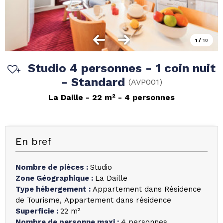
1
/
10
Studio 4 personnes - 1 coin nuit
- Standard
(
AVP001
)
La Daille
22
m²
4 personnes
En bref
Nombre de pièces
:
Studio
Zone Géographique
:
La Daille
Type hébergement
:
Appartement dans Résidence
de Tourisme
Appartement dans résidence
Superficie
:
22
m²
Nombre de personne maxi
:
4 personnes