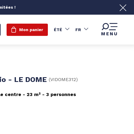
mitées !
Mon panier
ÉTÉ
FR
MENU
io - LE DOME
(
VIDOME312
)
le centre
23
m²
3 personnes