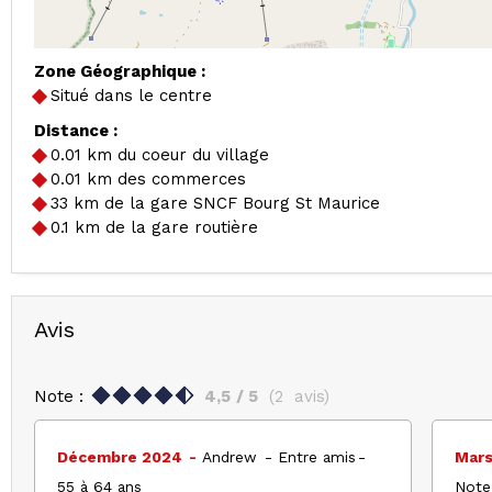
Zone Géographique :
Situé dans le centre
Distance :
0.01
km du coeur du village
0.01
km des commerces
33
km de la gare SNCF Bourg St Maurice
0.1
km de la gare routière
Avis
Note :
4,5
/ 5
(
2
avis
)
Décembre 2024
Andrew
Entre amis
Mar
55 à 64 ans
Note