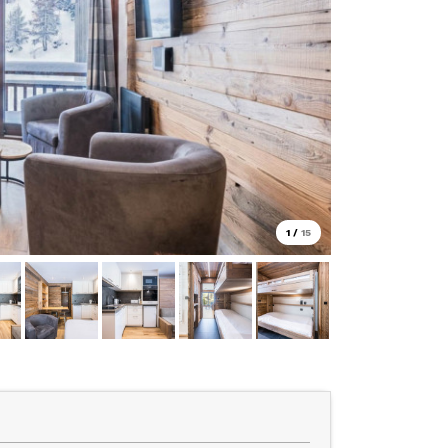
1
/
15