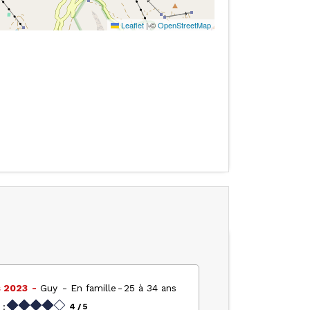
Leaflet
|
©
OpenStreetMap
s 2023
Guy
En famille
25 à 34 ans
 :
4
/ 5