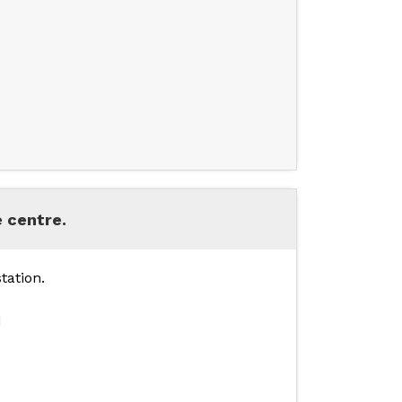
 centre.
tation.
I