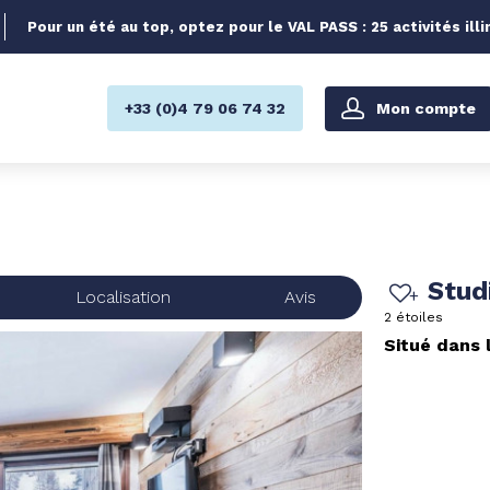
Pour un été au top, optez pour le VAL PASS : 25 activités illi
Mon compte
+33 (0)4 79 06 74 32
Stud
Localisation
Avis
2 étoiles
Situé dans 