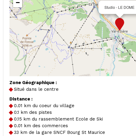
−
Studio - LE DOME
Zone Géographique :
Situé dans le centre
Distance :
0.01
km du coeur du village
0.1
km des pistes
0.15
km du rassemblement Ecole de Ski
0.01
km des commerces
33
km de la gare SNCF Bourg St Maurice