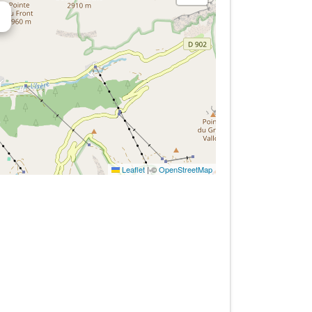
Leaflet
|
©
OpenStreetMap