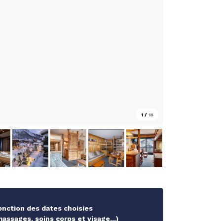
1
/
16
fonction des dates choisies
ssages, soins corps et visage...)