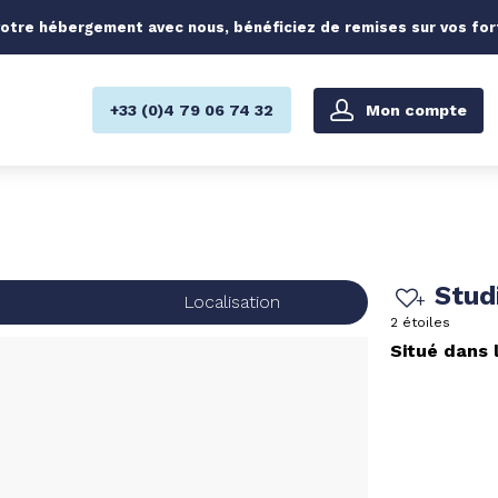
otre hébergement avec nous, bénéficiez de remises sur vos forfa
Mon compte
+33 (0)4 79 06 74 32
Stud
s
Localisation
2 étoiles
Situé dans 