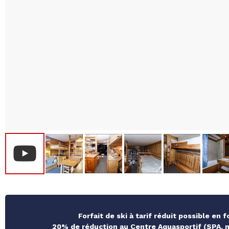
Forfait de ski à tarif réduit possible en 
20% de réduction au Centre Aquasportif (SPA, ma