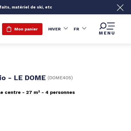
its, matériel de ski, etc
Mon panier
HIVER
FR
MENU
io - LE DOME
(
DOME405
)
le centre
27
m²
4 personnes