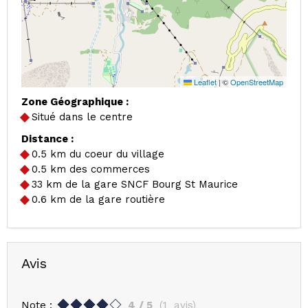
Leaflet
|
©
OpenStreetMap
Zone Géographique :
Situé dans le centre
Distance :
0.5
km du coeur du village
0.5
km des commerces
33
km de la gare SNCF Bourg St Maurice
0.6
km de la gare routière
Avis
Note :
4
/ 5
(
1
avis
)