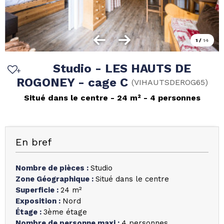
1
/
14
Studio - LES HAUTS DE
ROGONEY - cage C
(
VIHAUTSDEROG65
)
Situé dans le centre
24
m²
4 personnes
En bref
Nombre de pièces
:
Studio
Zone Géographique
:
Situé dans le centre
Superficie
:
24
m²
Exposition
:
Nord
Étage
:
3ème étage
Nombre de personne maxi
:
4 personnes