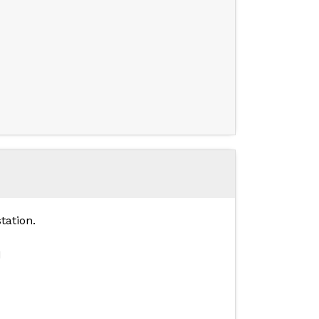
tation.
I