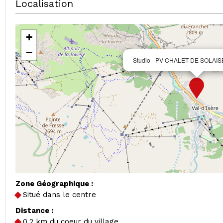
Localisation
+
−
Studio - PV CHALET DE SOLAISE
Zone Géographique :
Situé dans le centre
Distance :
0.2
km du coeur du village