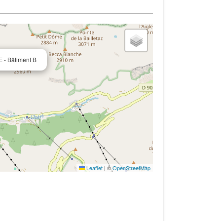
 - Bâtiment B
Leaflet
|
©
OpenStreetMap