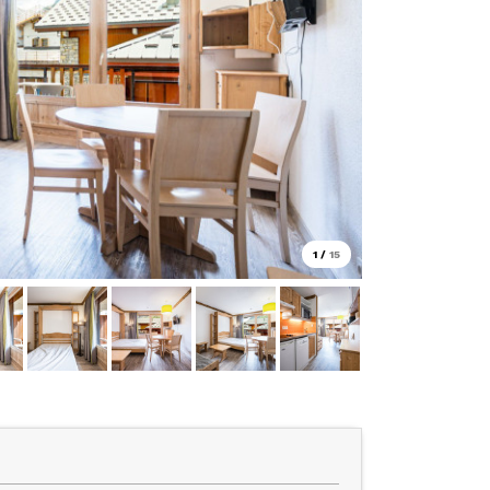
1
/
15