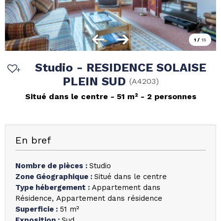
1
/
15
Studio - RESIDENCE SOLAISE
PLEIN SUD
(
A4203
)
Situé dans le centre
51
m²
2 personnes
En bref
Nombre de pièces
:
Studio
Zone Géographique
:
Situé dans le centre
Type hébergement
:
Appartement dans
Résidence
Appartement dans résidence
Superficie
:
51
m²
Exposition
:
Sud