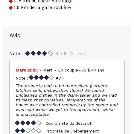
0.15
km du coeur du village
1.6
km de la gare routière
Avis
Note :
4
/ 5
(
2
avis
)
Mars 2025
Mert
En couple
35 à 44 ans
Note :
4
/ 5
The property had to be more clean (carpets,
kitchen sink, dishwasher, floors) We found
uncleaned dishes in the dishwasher and we had
to clean that ourselves. Temperature of the
house was controlled remotely by the owner and
was cold when we get to the apartment, which
is unacceptable.
Conformité du descriptif
Propreté de l'hébergement