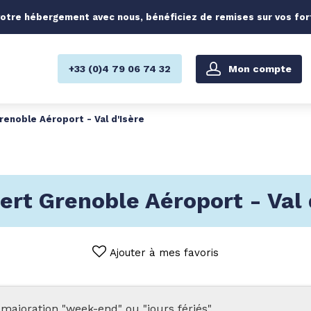
otre hébergement avec nous, bénéficiez de remises sur vos forfa
Mon compte
+33 (0)4 79 06 74 32
renoble Aéroport - Val d'Isère
ert Grenoble Aéroport - Val 
Ajouter à mes favoris
majoration "week-end" ou "jours fériés".