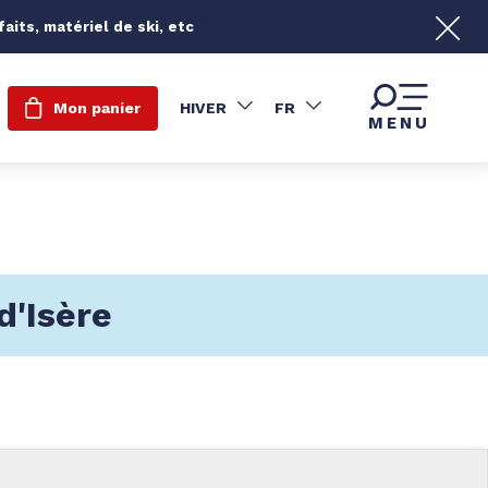
its, matériel de ski, etc
Mon panier
HIVER
FR
MENU
d'Isère