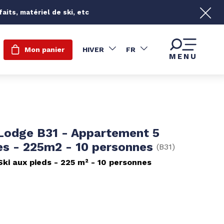
its, matériel de ski, etc
Mon panier
HIVER
FR
MENU
 Lodge B31 - Appartement 5
s - 225m2 - 10 personnes
(
B31
)
Ski aux pieds
225
m²
10 personnes