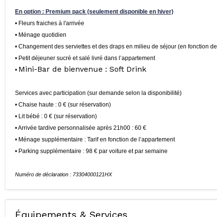
En option : Premium pack (seulement disponible en hiver)
• Fleurs fraiches à l'arrivée
• Ménage quotidien
• Changement des serviettes et des draps en milieu de séjour (en fonction d
• Petit déjeuner sucré et salé livré dans l’appartement
Mini-Bar de bienvenue : Soft Drink
•
Services avec participation (sur demande selon la disponibilité)
• Chaise haute : 0 € (sur réservation)
• Lit bébé : 0 € (sur réservation)
• Arrivée tardive personnalisée après 21h00 : 60 €
• Ménage supplémentaire : Tarif en fonction de l’appartement
• Parking supplémentaire : 98 € par voiture et par semaine
Numéro de déclaration : 73304000121HX
Équipements & Services