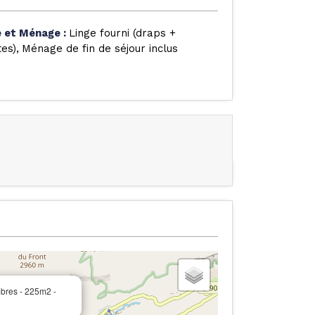
e et Ménage
:
Linge fourni (draps +
tes)
Ménage de fin de séjour inclus
bres - 225m2 -