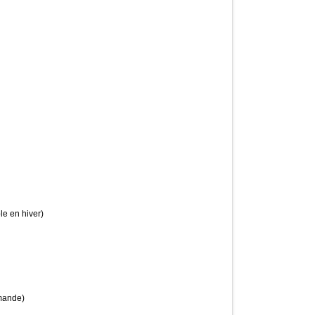
le en hiver)
emande)