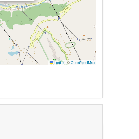
Leaflet
|
©
OpenStreetMap