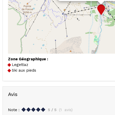
Zone Géographique :
Legettaz
Ski aux pieds
Avis
Note :
5
/ 5
(
1
avis
)