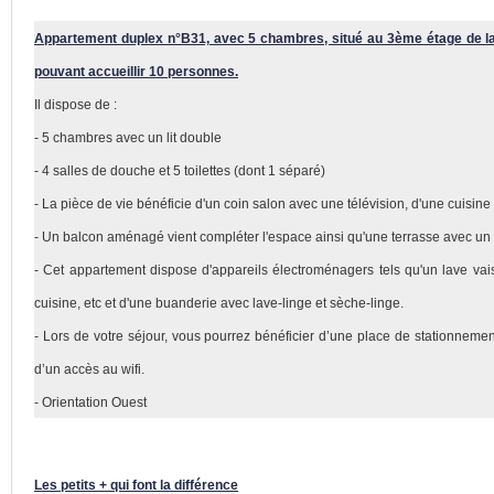
Appartement duplex n°B31, avec 5 chambres, situé au 3ème étage de la 
pouvant accueillir 10 personnes.
Il dispose de :
- 5 chambres avec un lit double
- 4 salles de douche et 5 toilettes (dont 1 séparé)
- La pièce de vie bénéficie d'un coin salon avec une télévision, d'une cuisin
- Un balcon aménagé vient compléter l'espace ainsi qu'une terrasse avec un 
- Cet appartement dispose d'appareils électroménagers tels qu'un lave va
cuisine, etc et d'une buanderie avec lave-linge et sèche-linge.
- Lors de votre séjour, vous pourrez bénéficier d’une place de stationnement 
d’un accès au wifi.
- Orientation Ouest
Les petits + qui font la différence