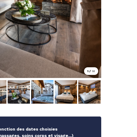
1
/
18
fonction des dates choisies
ssages, soins corps et visage...)