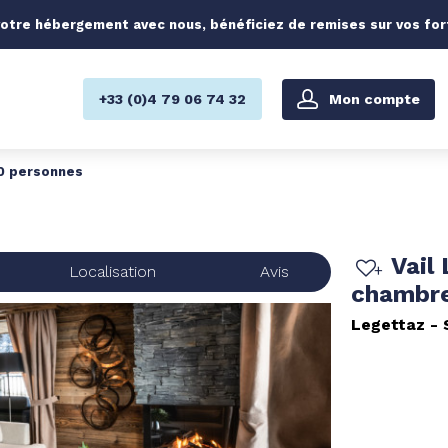
otre hébergement avec nous, bénéficiez de remises sur vos forfa
Mon compte
+33 (0)4 79 06 74 32
10 personnes
Vail
Localisation
Avis
chambre
Legettaz