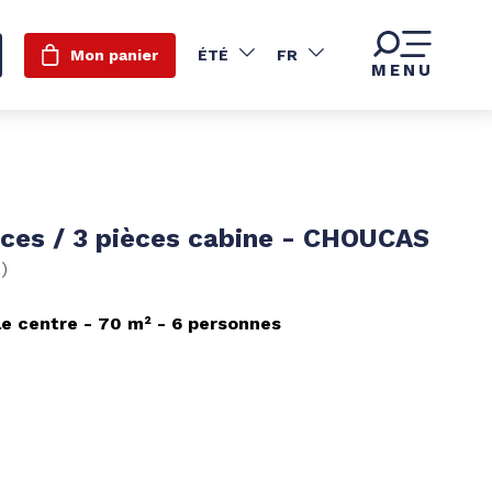
Mon panier
ÉTÉ
FR
MENU
èces / 3 pièces cabine - CHOUCAS
2
)
le centre
70
m²
6 personnes