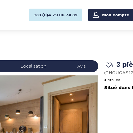
Mon compte
+33 (0)4 79 06 74 32
3 pi
Localisation
Avis
(
CHOUCAS1
4 étoiles
Situé dans 