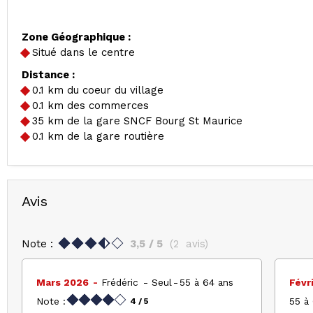
Zone Géographique :
Situé dans le centre
Distance :
0.1
km du coeur du village
0.1
km des commerces
35
km de la gare SNCF Bourg St Maurice
0.1
km de la gare routière
Avis
Note :
3,5
/ 5
(
2
avis
)
Mars 2026
Frédéric
Seul
55 à 64 ans
Févr
Note :
55 à
4
/ 5