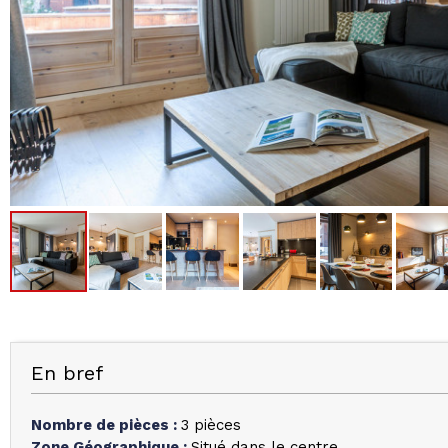
En bref
Nombre de pièces
:
3 pièces
Zone Géographique
:
Situé dans le centre