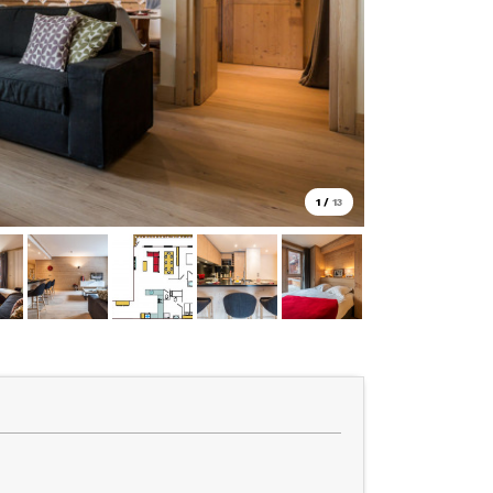
1
/
13