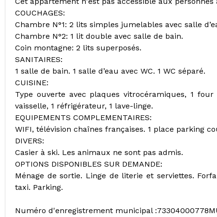
Cet appartement n'est pas accessible aux personnes à
COUCHAGES:
Chambre N°1: 2 lits simples jumelables avec salle d’
Chambre N°2: 1 lit double avec salle de bain.
Coin montagne: 2 lits superposés.
SANITAIRES:
1 salle de bain. 1 salle d’eau avec WC. 1 WC séparé.
CUISINE:
Type ouverte avec plaques vitrocéramiques, 1 four é
vaisselle, 1 réfrigérateur, 1 lave-linge.
EQUIPEMENTS COMPLEMENTAIRES:
WIFI, télévision chaînes françaises. 1 place parking c
DIVERS:
Casier à ski. Les animaux ne sont pas admis.
OPTIONS DISPONIBLES SUR DEMANDE:
Ménage de sortie. Linge de literie et serviettes. Forfa
taxi. Parking.
Numéro d'enregistrement municipal :73304000778