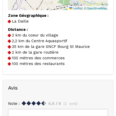
Leaflet
|
©
OpenStreetMap
Zone Géographique :
La Daille
Distance :
2
km du coeur du village
2,2
km du Centre Aquasportif
35
km de la gare SNCF Bourg St Maurice
2
km de la gare routière
100
mètres des commerces
100
mètres des restaurants
Avis
Note :
4,5
/ 5
(
2
avis
)