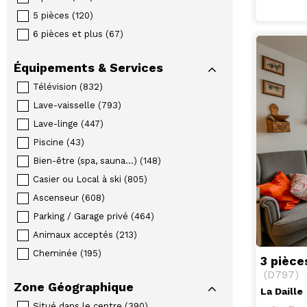
5 pièces
(
120
)
6 pièces et plus
(
67
)
Équipements & Services
Télévision
(
832
)
Lave-vaisselle
(
793
)
Lave-linge
(
447
)
Piscine
(
43
)
Bien-être (spa, sauna...)
(
148
)
Casier ou Local à ski
(
805
)
Ascenseur
(
608
)
Parking / Garage privé
(
464
)
Animaux acceptés
(
213
)
Cheminée
(
195
)
3 pièce
(
D797
)
Zone Géographique
La Daille
Situé dans le centre
(
390
)