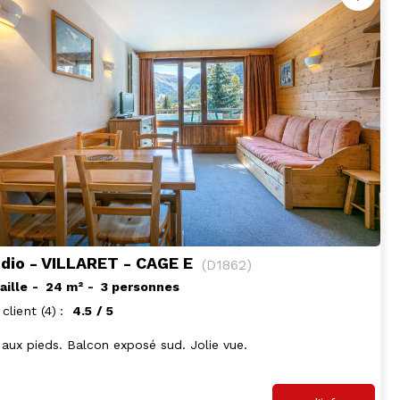
dio - VILLARET - CAGE E
(
D1862
)
aille
24
m²
3 personnes
 client
(4)
4.5
/ 5
 aux pieds. Balcon exposé sud. Jolie vue.