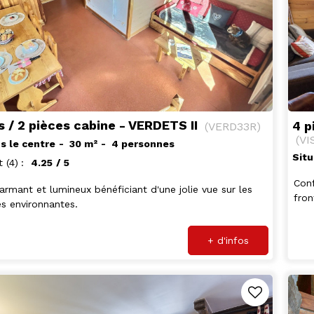
s / 2 pièces cabine - VERDETS II
4 p
(
VERD33R
)
(
VI
s le centre
30
m²
4 personnes
Situ
t
(4)
4.25
/ 5
Conf
armant et lumineux bénéficiant d'une jolie vue sur les
fron
s environnantes.
+ d'infos