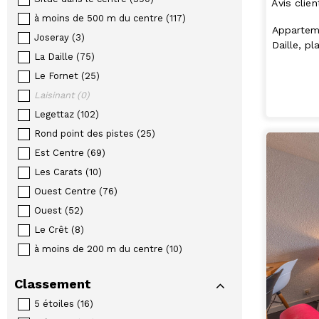
Avis clien
à moins de 500 m du centre
(
117
)
Apparteme
Joseray
(
3
)
Daille, p
La Daille
(
75
)
Le Fornet
(
25
)
Laisinant
(
0
)
Legettaz
(
102
)
Rond point des pistes
(
25
)
Est Centre
(
69
)
Les Carats
(
10
)
Ouest Centre
(
76
)
Ouest
(
52
)
Le Crêt
(
8
)
à moins de 200 m du centre
(
10
)
Classement
5 étoiles
(
16
)