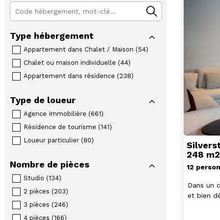
Type hébergement
Appartement dans Chalet / Maison
(
54
)
Chalet ou maison individuelle
(
44
)
Appartement dans résidence
(
238
)
Type de loueur
Agence Immobilière
(
661
)
Résidence de tourisme
(
141
)
Loueur particulier
(
80
)
Silvers
248 m
Nombre de pièces
12 perso
Studio
(
134
)
Dans un c
2 pièces
(
203
)
et bien d
3 pièces
(
246
)
4 pièces
(
166
)