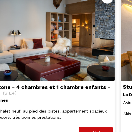
Stu
tone - 4 chambres et 1 chambre enfants -
2
(
SIL4
)
La D
nnes
Avis
halet neuf, au pied des pistes, appartement spacieux
Skis
écoré, très bonnes prestations.