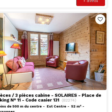
+ d'infos
ièces / 3 pièces cabine - SOLAIRES - Place de
king N° 11 - Code casier 131
(
B2274
)
ins de 500 m du centre
Est Centre
52
m²
ersonnes