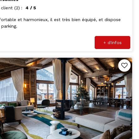
 client
(2)
4
/ 5
ortable et harmonieux, il est très bien équipé, et dispose
 parking.
+ d'infos