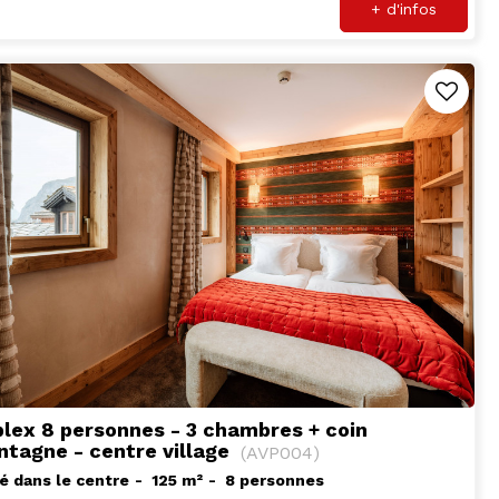
+ d'infos
lex 8 personnes - 3 chambres + coin
tagne - centre village
(
AVP004
)
é dans le centre
125
m²
8 personnes