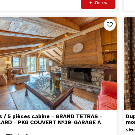
+ d'infos
s / 5 pièces cabine - GRAND TETRAS -
Dup
mon
ARD - PKG COUVERT N°39-GARAGE A
Situ