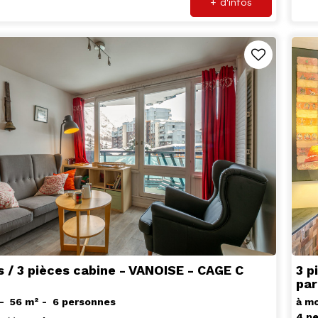
+ d'infos
s / 3 pièces cabine - VANOISE - CAGE C
3 p
par
56
m²
6 personnes
à mo
4 p