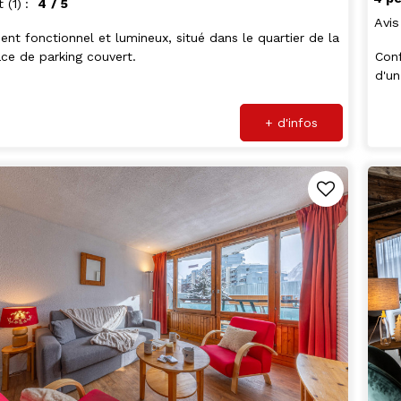
t
(1)
4
/ 5
Avis
nt fonctionnel et lumineux, situé dans le quartier de la
lace de parking couvert.
Conf
d'un
+ d'infos