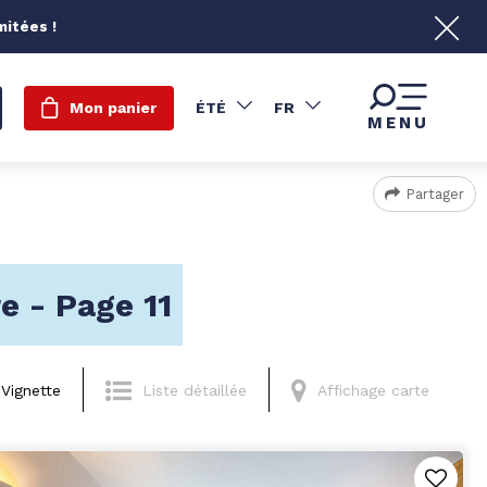
mitées !
Mon panier
ÉTÉ
FR
MENU
Partager
e - Page 11
Vignette
Liste détaillée
Affichage carte