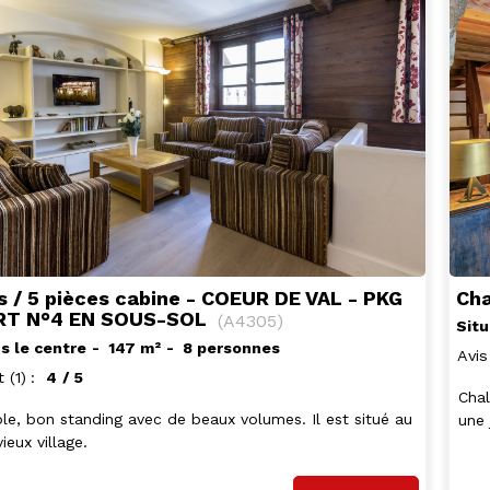
Cha
s / 5 pièces cabine - COEUR DE VAL - PKG
RT N°4 EN SOUS-SOL
(
A4305
)
Situ
s le centre
147
m²
8 personnes
Avis
t
(1)
4
/ 5
Chal
le, bon standing avec de beaux volumes. Il est situé au
une 
ieux village.