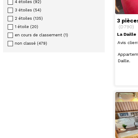
4 étoiles
(
92
)
3 étoiles
(
54
)
2 étoiles
(
135
)
3 pièce
(
D790
)
1 étoile
(
20
)
La Daille
en cours de classement
(
1
)
Avis clien
non classé
(
479
)
Apparteme
Daille.