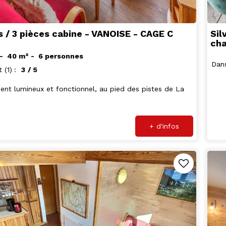
s / 3 pièces cabine - VANOISE - CAGE C
Sil
cha
40
m²
6 personnes
Dans
t
(1)
3
/ 5
nt lumineux et fonctionnel, au pied des pistes de La
+ d'infos