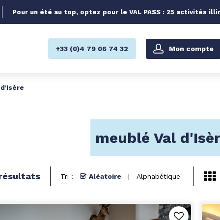
Pour un été au top, optez pour le VAL PASS : 25 activités illi
Mon compte
+33 (0)4 79 06 74 32
d'Isère
meublé Val d'Isèr
résultats
Tri :
Aléatoire
Alphabétique