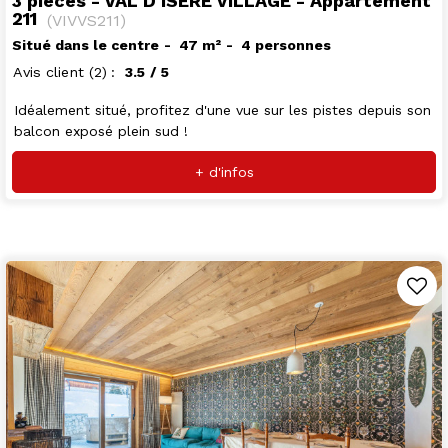
3 pièces - VAL D'ISERE VILLAGE - Appartement
211
(
VIVVS211
)
Situé dans le centre
47
m²
4 personnes
Avis client
(2)
3.5
/ 5
Idéalement situé, profitez d'une vue sur les pistes depuis son
balcon exposé plein sud !
+ d'infos