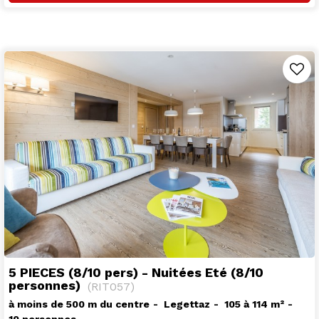
5 PIECES (8/10 pers) - Nuitées Eté (8/10
personnes)
(
RIT057
)
à moins de 500 m du centre
Legettaz
105 à 114
m²
10 personnes