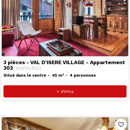
3 pièces - VAL D'ISERE VILLAGE - Appartement
302
(
VIVVU302
)
Situé dans le centre
45
m²
4 personnes
+ d'infos