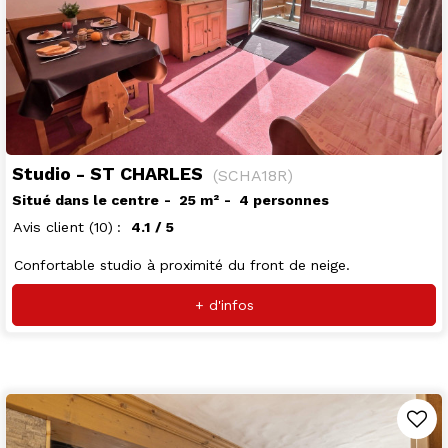
Studio - ST CHARLES
(
SCHA18R
)
Situé dans le centre
25
m²
4 personnes
Avis client
(10)
4.1
/ 5
Confortable studio à proximité du front de neige.
+ d'infos