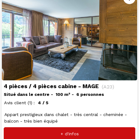
4 pièces / 4 pièces cabine - MAGE
(
A23
)
Situé dans le centre
100
m²
6 personnes
Avis client
(1)
4
/ 5
Appart prestigieux dans chalet - très central - cheminée -
balcon - très bien équipé
+ d'infos