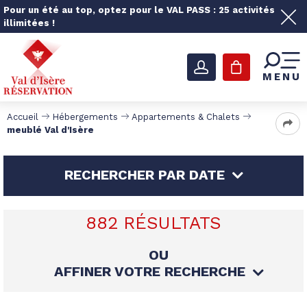
Pour un été au top, optez pour le VAL PASS : 25 activités
illimitées !
MENU
Accueil
Hébergements
Appartements & Chalets
meublé Val d'Isère
RECHERCHER PAR DATE
882
RÉSULTATS
OU
AFFINER VOTRE RECHERCHE