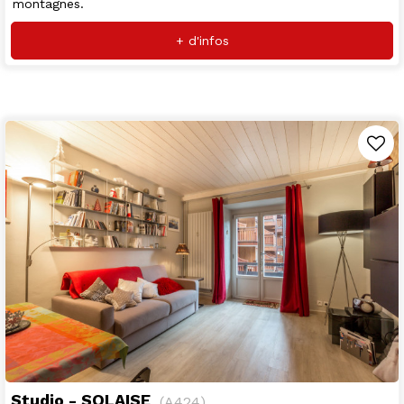
montagnes.
+ d'infos
Studio - SOLAISE
(
A424
)