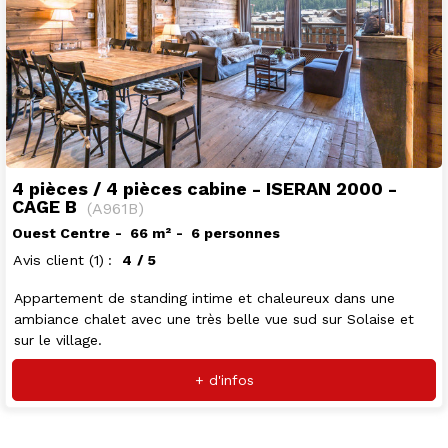
4 pièces / 4 pièces cabine - ISERAN 2000 -
CAGE B
(
A961B
)
Ouest Centre
66
m²
6 personnes
Avis client
(1)
4
/ 5
Appartement de standing intime et chaleureux dans une
ambiance chalet avec une très belle vue sud sur Solaise et
sur le village.
+ d'infos