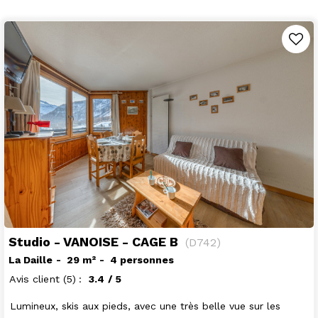
Studio - VANOISE - CAGE B
(
D742
)
La Daille
29
m²
4 personnes
Avis client
(5)
3.4
/ 5
Lumineux, skis aux pieds, avec une très belle vue sur les