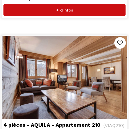
+ d'infos
4 pièces - AQUILA - Appartement 210
(
VIAQ210
)