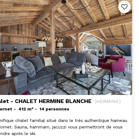
alet - CHALET HERMINE BLANCHE
(
HERMINE
)
Fornet
412
m²
14 personnes
ifique chalet familial situé dans le très authentique hameau
Fornet. Sauna, hammam, jacuzzi vous permettront de vous
ndre après le ski.