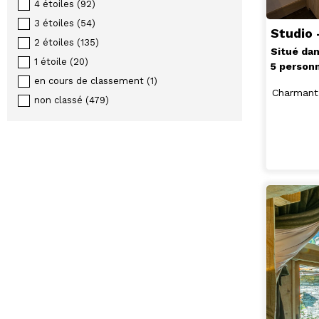
4 étoiles
(
92
)
3 étoiles
(
54
)
Studio
2 étoiles
(
135
)
Situé dan
1 étoile
(
20
)
5 person
en cours de classement
(
1
)
Charmant
non classé
(
479
)