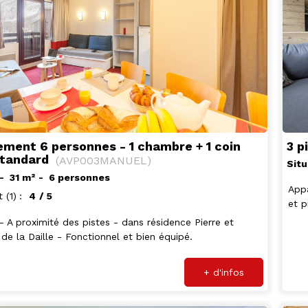
3 p
ment 6 personnes - 1 chambre + 1 coin
Standard
(
AVP003MANUEL
)
Situ
31
m²
6 personnes
Appa
t
(1)
4
/ 5
et p
 - A proximité des pistes - dans résidence Pierre et
de la Daille - Fonctionnel et bien équipé.
+ d'infos