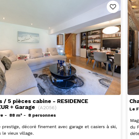
Ch
s / 5 pièces cabine - RESIDENCE
UR + Garage
(
A2056
)
Le 
re
88
m²
8 personnes
Magn
 prestige, décoré finement avec garage et casiers à ski,
du 
 le vieux village.
déte