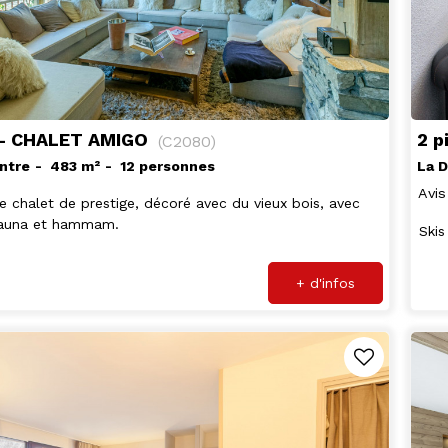
 - CHALET AMIGO
2 p
(
C2080
)
ntre
483
m²
12 personnes
La D
Avis
e chalet de prestige, décoré avec du vieux bois, avec
 sauna et hammam.
Skis
+ d'infos