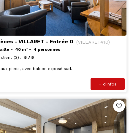
ièces - VILLARET - Entrée D
(
VILLARET410
)
aille
40
m²
4 personnes
 client
(3)
5
/ 5
 aux pieds, avec balcon exposé sud.
+ d'infos