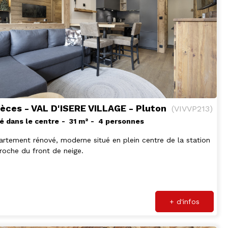
ièces - VAL D'ISERE VILLAGE - Pluton
(
VIVVP213
)
é dans le centre
31
m²
4 personnes
rtement rénové, moderne situé en plein centre de la station
roche du front de neige.
+ d'infos