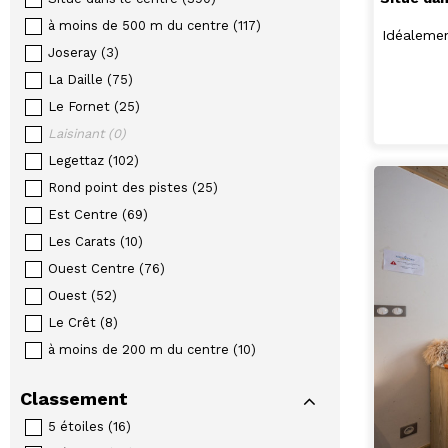
à moins de 500 m du centre
(
117
)
Idéalemen
Joseray
(
3
)
La Daille
(
75
)
Le Fornet
(
25
)
Laisinant
(
0
)
Legettaz
(
102
)
Rond point des pistes
(
25
)
Est Centre
(
69
)
Les Carats
(
10
)
Ouest Centre
(
76
)
Ouest
(
52
)
Le Crêt
(
8
)
à moins de 200 m du centre
(
10
)
Classement
5 étoiles
(
16
)