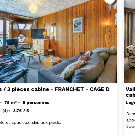
s / 3 pièces cabine - FRANCHET - CAGE D
Vai
cab
75
m²
8 personnes
Leg
t
(4)
3.75
/ 5
Dans
appa
le et spacieux, skis aux pieds.
équi