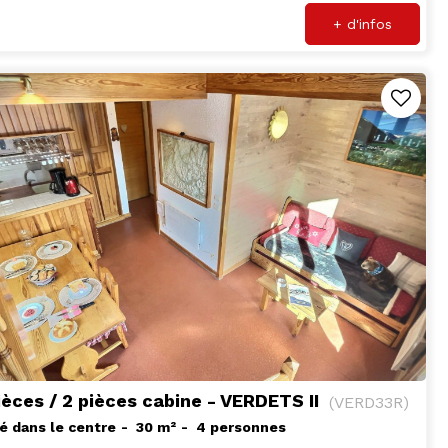
+ d'infos
ièces / 2 pièces cabine - VERDETS II
(
VERD33R
)
é dans le centre
30
m²
4 personnes