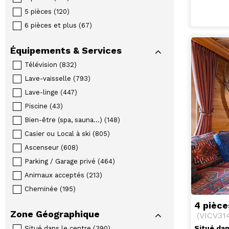
5 pièces
(
120
)
6 pièces et plus
(
67
)
Équipements & Services
Télévision
(
832
)
Lave-vaisselle
(
793
)
Lave-linge
(
447
)
Piscine
(
43
)
Bien-être (spa, sauna...)
(
148
)
Casier ou Local à ski
(
805
)
Ascenseur
(
608
)
Parking / Garage privé
(
464
)
Animaux acceptés
(
213
)
Cheminée
(
195
)
4 pièce
Zone Géographique
(
VICV31
Situé dan
Situé dans le centre
(
390
)