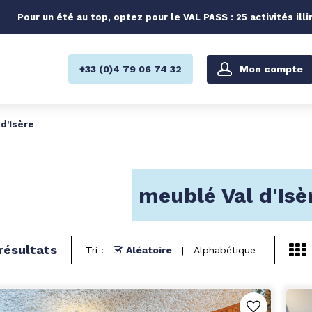
Pour un été au top, optez pour le VAL PASS : 25 activités illi
Mon compte
+33 (0)4 79 06 74 32
d'Isère
meublé Val d'Isè
résultats
Tri :
Aléatoire
Alphabétique