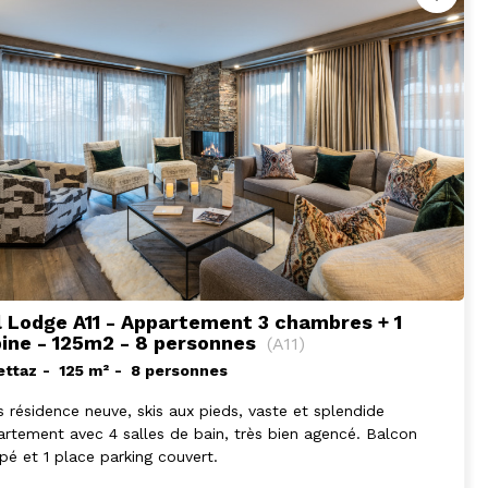
l Lodge A11 - Appartement 3 chambres + 1
ine - 125m2 - 8 personnes
(
A11
)
ettaz
125
m²
8 personnes
 résidence neuve, skis aux pieds, vaste et splendide
rtement avec 4 salles de bain, très bien agencé. Balcon
pé et 1 place parking couvert.