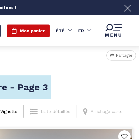
mitées !
Mon panier
ÉTÉ
FR
MENU
Partager
re - Page 3
Vignette
Liste détaillée
Affichage carte