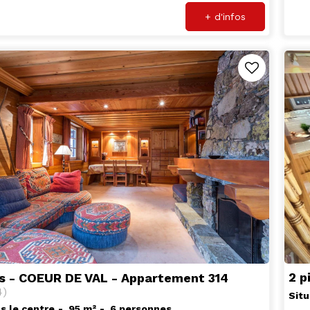
+ d'infos
2 p
s - COEUR DE VAL - Appartement 314
4
)
Situ
s le centre
95
m²
6 personnes