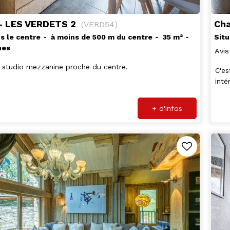
 - LES VERDETS 2
Ch
(
VERD54
)
s le centre
à moins de 500 m du centre
35
m²
Situ
nes
Avis
 studio mezzanine proche du centre.
C'es
inté
+ d'infos