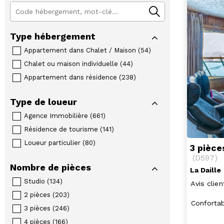
Type hébergement
Appartement dans Chalet / Maison
(
54
)
Chalet ou maison individuelle
(
44
)
Appartement dans résidence
(
238
)
Type de loueur
Agence Immobilière
(
661
)
Résidence de tourisme
(
141
)
Loueur particulier
(
80
)
3 pièce
(
D597
)
Nombre de pièces
La Daille
Studio
(
134
)
Avis clien
2 pièces
(
203
)
Confortab
3 pièces
(
246
)
4 pièces
(
166
)