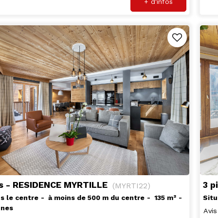
+ d'infos
es - RESIDENCE MYRTILLE
3 p
(
MYRTI22
)
s le centre
à moins de 500 m du centre
135
m²
Situ
nnes
Avis