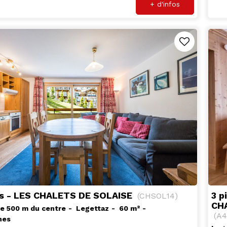
+ d'infos
es - LES CHALETS DE SOLAISE
3 p
(
CHSOL14
)
CH
de 500 m du centre
Legettaz
60
m²
(
A4
nes