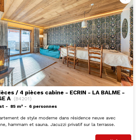
ièces / 4 pièces cabine - ECRIN - LA BALME -
GE A
(
B4201
)
st
85
m²
6 personnes
artement de style moderne dans résidence neuve avec
ine, hammam et sauna. Jacuzzi privatif sur la terrasse.