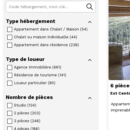
Type hébergement
Appartement dans Chalet / Maison
(
54
)
Chalet ou maison individuelle
(
44
)
Appartement dans résidence
(
238
)
Type de loueur
Agence Immobilière
(
661
)
Résidence de tourisme
(
141
)
Loueur particulier
(
80
)
6 pièc
Est Cent
Nombre de pièces
Appartem
Studio
(
134
)
imprenabl
2 pièces
(
203
)
3 pièces
(
246
)
4 pièces
(
166
)