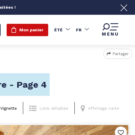
mitées !
Mon panier
ÉTÉ
FR
MENU
Partager
re - Page 4
Vignette
Liste détaillée
Affichage carte