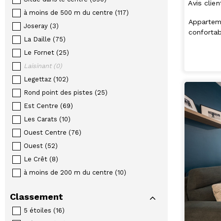
Avis clien
à moins de 500 m du centre
(
117
)
Apparteme
Joseray
(
3
)
confortab
La Daille
(
75
)
Le Fornet
(
25
)
Laisinant
(
0
)
Legettaz
(
102
)
Rond point des pistes
(
25
)
Est Centre
(
69
)
Les Carats
(
10
)
Ouest Centre
(
76
)
Ouest
(
52
)
Le Crêt
(
8
)
à moins de 200 m du centre
(
10
)
Classement
5 étoiles
(
16
)