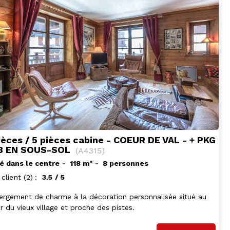
ièces / 5 pièces cabine - COEUR DE VAL - + PKG
 3 EN SOUS-SOL
(
A4315
)
é dans le centre
118
m²
8 personnes
 client
(2)
3.5
/ 5
ergement de charme à la décoration personnalisée situé au
 du vieux village et proche des pistes.