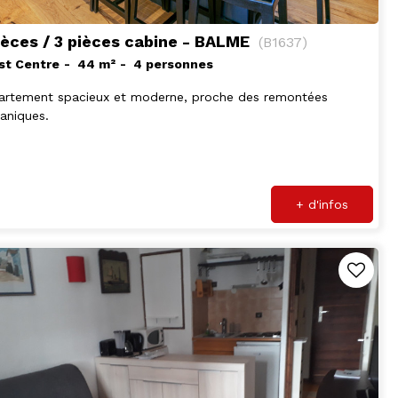
ièces / 3 pièces cabine - BALME
(
B1637
)
st Centre
44
m²
4 personnes
artement spacieux et moderne, proche des remontées
aniques.
+ d'infos