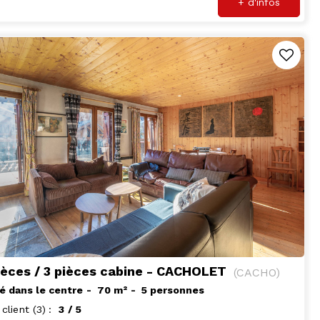
+ d'infos
ièces / 3 pièces cabine - CACHOLET
(
CACHO
)
é dans le centre
70
m²
5 personnes
 client
(3)
3
/ 5