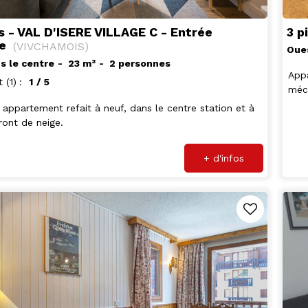
3 p
s - VAL D'ISERE VILLAGE C - Entrée
ne
(
VIVCHAMOIS
)
Oue
s le centre
23
m²
2 personnes
App
t
(1)
1
/ 5
méc
appartement refait à neuf, dans le centre station et à
ront de neige.
+ d'infos