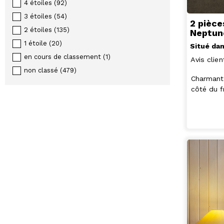
4 étoiles
(
92
)
3 étoiles
(
54
)
2 pièce
2 étoiles
(
135
)
Neptu
1 étoile
(
20
)
Situé dan
en cours de classement
(
1
)
Avis clien
non classé
(
479
)
Charmant 
côté du f