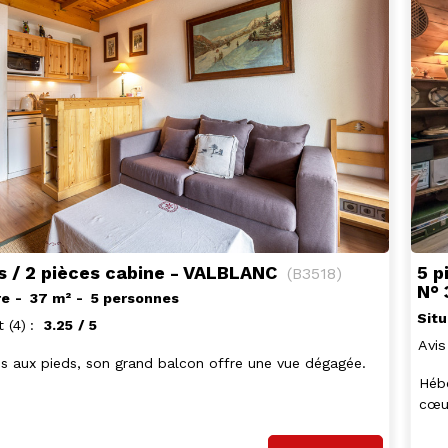
s / 2 pièces cabine - VALBLANC
5 p
(
B3518
)
N°
re
37
m²
5 personnes
Situ
t
(4)
3.25
/ 5
Avis
is aux pieds, son grand balcon offre une vue dégagée.
Héb
cœur