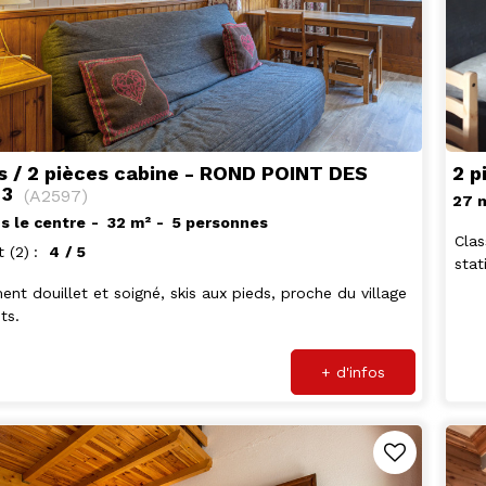
2 p
s / 2 pièces cabine - ROND POINT DES
 3
(
A2597
)
27
s le centre
32
m²
5 personnes
Clas
t
(2)
4
/ 5
stat
nt douillet et soigné, skis aux pieds, proche du village
ts.
+ d'infos