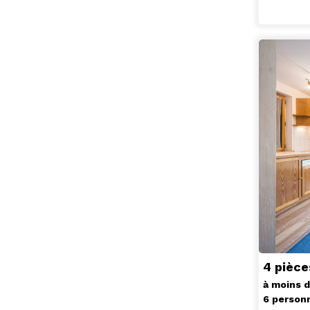
4 pièc
à moins 
6 person