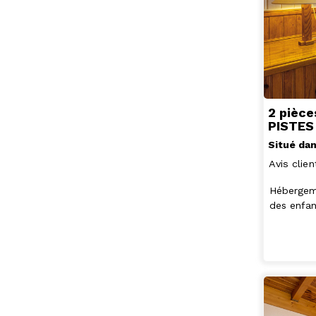
2 pièce
PISTES
Situé dan
Avis clien
Hébergeme
des enfan