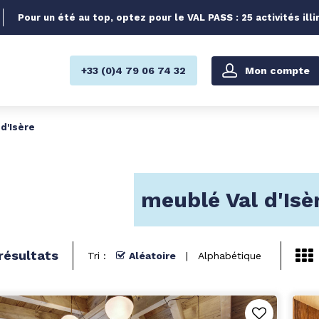
Pour un été au top, optez pour le VAL PASS : 25 activités illi
Mon compte
+33 (0)4 79 06 74 32
d'Isère
meublé Val d'Isè
résultats
Tri :
Aléatoire
Alphabétique