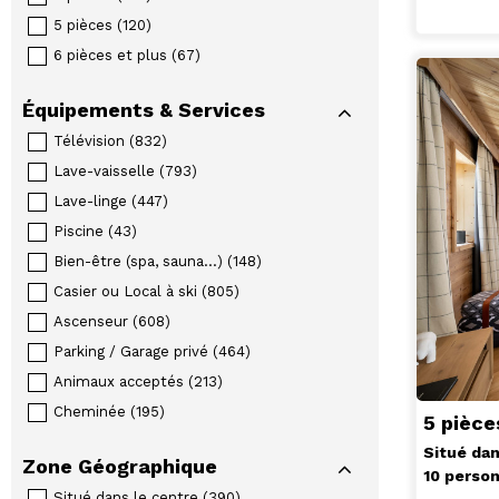
5 pièces
(
120
)
6 pièces et plus
(
67
)
Équipements & Services
Télévision
(
832
)
Lave-vaisselle
(
793
)
Lave-linge
(
447
)
Piscine
(
43
)
Bien-être (spa, sauna...)
(
148
)
Casier ou Local à ski
(
805
)
Ascenseur
(
608
)
Parking / Garage privé
(
464
)
Animaux acceptés
(
213
)
Cheminée
(
195
)
5 pièc
Situé dan
Zone Géographique
10 perso
Situé dans le centre
(
390
)