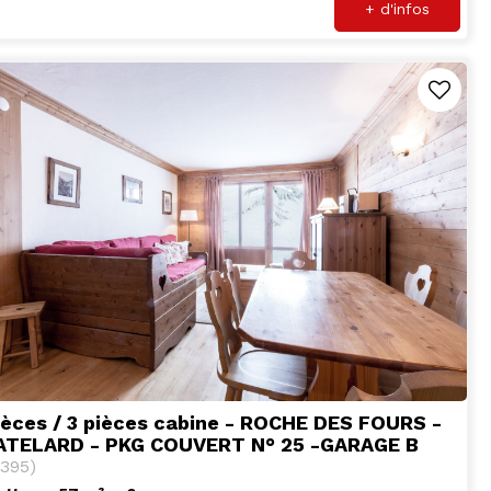
+ d'infos
ièces / 3 pièces cabine - ROCHE DES FOURS -
ATELARD - PKG COUVERT N° 25 -GARAGE B
395
)