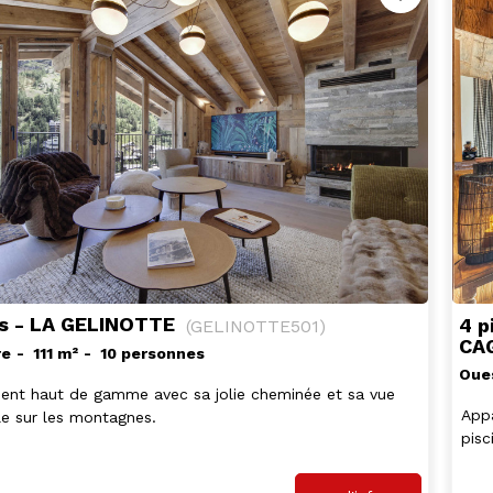
es - LA GELINOTTE
4 p
(
GELINOTTE501
)
CA
re
111
m²
10 personnes
Oue
ent haut de gamme avec sa jolie cheminée et sa vue
App
e sur les montagnes.
pisc