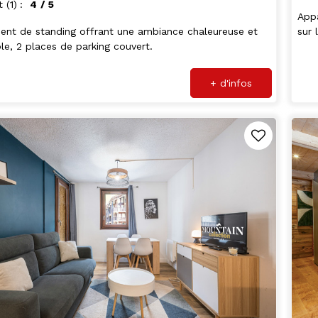
t
(1)
4
/ 5
Appa
nt de standing offrant une ambiance chaleureuse et
sur 
le, 2 places de parking couvert.
+ d'infos